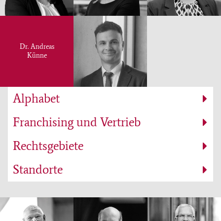
Dr. Andreas
Künne
Alphabet
Franchising und Vertrieb
Rechtsgebiete
Standorte